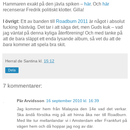
Hammaren exakt på den jävla spiken –
här
. Och
här
recenserar Fredrik politiskt klotter. Gilla!
I övrigt:
Ett av banden till
Roadburn 2011
är något i absolut
fucking hästväg. Det tar i att säga det, men Guds kuk – vad
jag väntat på denna kyliga återförening! Och med tanke på
att de bara släppt ett enda lysande album, så vet du att de
bara
kommer att spela bra skit.
Herral de Santina
kl.
15:12
Dela
7 kommentarer:
Pär Arvidsson
16 september 2010 kl. 16:39
Jag kommer hem från Malaysia den 14e vad det verkar.
Ska ändå försöka mig på att hinna åka ner till Roadburn.
Med lite tur mellanlandar vi i Amsterdam eller Frankfurt på
vägen hem och då hoppar jag nog av där.