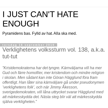
I JUST CAN'T HATE
ENOUGH
Pyramidens bas. Fylld av hat. Alla ska med.
torsdag 16 september 2010
Verklighetens volkssturm vol. 138, a.k.a.
tut-tut
”Kristdemokraterna har det tyngre. Kärnväljarna vill ha mer
Gud och färre homofiler, mer kristendom och mindre religion
i skolan. Men sådant kan inte Göran Hägglund föra fram
offentligt. Han låter sina kärnväljare gå under pseudonymen
’verklighetens folk’, och när Jimmy Åkesson,
sverigedemokraten, vill låna uttrycket svarar Hägglund med
att märkesskydda det. Nästa steg blir väl att märkesskydda
själva verkligheten.”