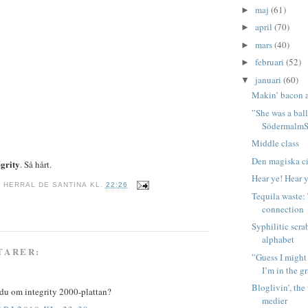
maj
(61)
►
april
(70)
►
mars
(40)
►
februari
(52)
►
januari
(60)
▼
Makin’ bacon a.
”She was a bal
SödermalmSti
Middle class
Den magiska ci
egrity
. Så hårt.
Hear ye! Hear 
V
HERRAL DE SANTINA
KL.
22:26
Tequila waste:
connection
Syphilitic scr
alphabet
TARER:
”Guess I might
I’m in the gr
Bloglivin’, the
 du om integrity 2000-plattan?
medier