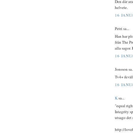
Den där ara
helvete.
16 JANUA
Petri sa...
Han har plo
från The Pr
alla sagor
16 JANUA
Jonsson sa..
Tv4+ ikväll
16 JANUA
K
sa...
"equal righ
Integrity s
utsago det 
http://love