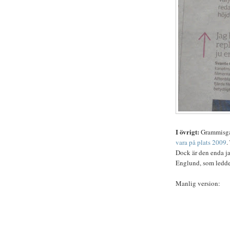
I övrigt:
Grammisgal
vara på plats 2009
.
Dock är den enda j
Englund, som ledd
Manlig version: