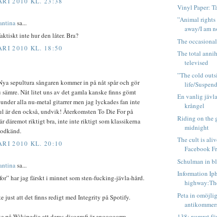
RI 2010 KL. 23:38
Vinyl Paper: 
”Animal rights
antina
sa...
away/I am n
aktiskt inte hur den låter. Bra?
The occasional 
RI 2010 KL. 18:50
The total annih
televised
”The cold outs
Nya sepultura sångaren kommer in på nåt spår och gör
life/Suspends
 sämre. Nåt litet uns av det gamla kanske finns gömt
En vanlig jävla
 under alla nu-metal gitarrer men jag lyckades fan inte
krångel
Ful är den också, undvik! Återkomsten To Die For på
Riding on the 
r däremot riktigt bra, inte inte riktigt som klassikerna
midnight
godkänd.
The cult is ali
RI 2010 KL. 20:10
Facebook Fro
Schulman in b
antina
sa...
Information Ip
 for” har jag färskt i minnet som sten-fucking-jävla-hård.
highway:The
Peta in omöjli
e just att det finns redigt med Integrity på Spotify.
antikommer
138: numret för
e på Wikipedia att deras disografi är enooooorm.