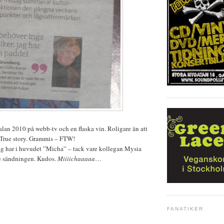
an 2010 på webb-tv och en flaska vin. Roligare än att
 True story. Grammis – FTW!
ag har i huvudet ”Micha” – tack vare kollegan Mysia
e sändningen. Kudos.
Miiiichaaaaa
…
FANATIKER