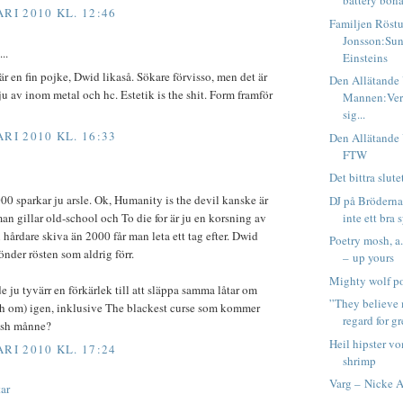
battery bon
RI 2010 KL. 12:46
Familjen Röst
Jonsson:Su
..
Einsteins
r en fin pojke, Dwid likaså. Sökare förvisso, men det är
Den Allätande
 ju av inom metal och hc. Estetik is the shit. Form framför
Mannen:Verk
sig...
RI 2010 KL. 16:33
Den Allätande
FTW
Det bittra slute
00 sparkar ju arsle. Ok, Humanity is the devil kanske är
DJ på Bröderna
inte ett bra
an gillar old-school och To die for är ju en korsning av
 hårdare skiva än 2000 får man leta ett tag efter. Dwid
Poetry mosh, a
sönder rösten som aldrig förr.
– up yours
Mighty wolf po
e ju tyvärr en förkärlek till att släppa samma låtar om
”They believe 
h om) igen, inklusive The blackest curse som kommer
regard for gr
ish månne?
Heil hipster vo
RI 2010 KL. 17:24
shrimp
Varg – Nicke A
ar