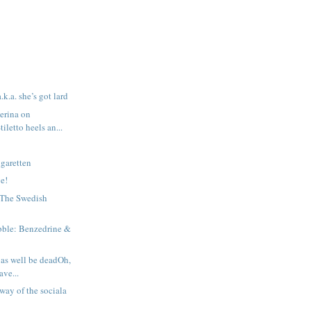
k.a. she’s got lard
lerina on
letto heels an...
garetten
ye!
 The Swedish
abble: Benzedrine &
 as well be deadOh,
ave...
 way of the sociala