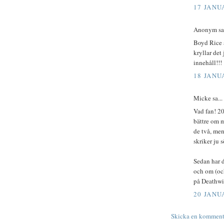
17 JANUA
Anonym sa.
Boyd Rice ä
kryllar det
innehåll!!!
18 JANUA
Micke sa...
Vad fan! 20
bättre om m
de två, men
skriker ju 
Sedan har d
och om (oc
på Deathw
20 JANUA
Skicka en komment