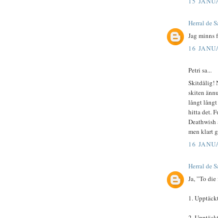
15 JANUA
Herral de S
Jag minns f
16 JANUA
Petri sa...
Skitdålig! 
skiten ännu
långt långt
hitta det. 
Deathwish ä
men klart 
16 JANUA
Herral de S
Ja, ”To die
1. Upptäckt
2. Upptäckt