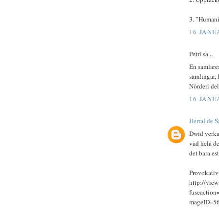
3. ”Humanit
16 JANUA
Petri sa...
En samlares
samlingar, 
Nörderi de
16 JANUA
Herral de S
Dwid verkar
vad hela de
det bara es
Provokativ
http://vie
fuseactio
mageID=5