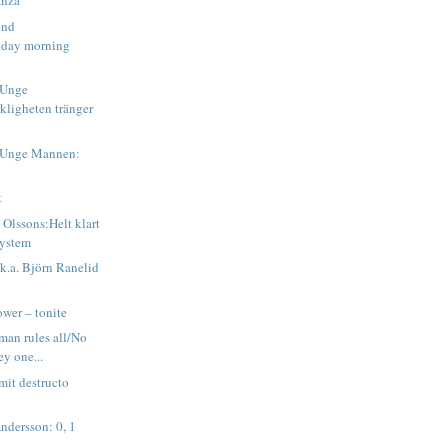
anza
und
nday morning
 Unge
ligheten tränger
 Unge Mannen:
t
 Olssons:Helt klart
 system
.k.a. Björn Ranelid
wer – tonite
man rules all/No
ey one...
mit destructo
ndersson: 0, 1