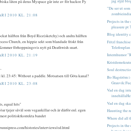
jag stjäl blo
biska låten på deras Myspace går inte av för hackor. Fy
”Du ser ut som 
zombieindi
RI 2010 KL. 21:08
Projects in the 
pleasure pt 7,
Blog identity c
ckat hälften från Boyd Rice(sketchy) och andra hälften
ocess Church, en hippie sekt som blandade friskt från
Fritzl franchis
Telefonplan
. Kommer förhoppningsvis nytt på Deathwish snart.
Internhumor ”
RI 2010 KL. 21:19
Kristdemokrat
.
Soul destructi
 kl. 23:45: Without a paddle. Motsatsen till Göta kanal?
Bo Hagström i e
Granvik:Fuck
RI 2010 KL. 23:08
Vad en dag int
innehållaHel
Vad en dag ska
ts, equal hits"
pöar tjejer såväl som vegankillar och är därför enl. egen
Haunting the r
mest politisktkorrekta bandet
Where did all 
Projects in th
bunnipress.com/histories/interviews/od.html