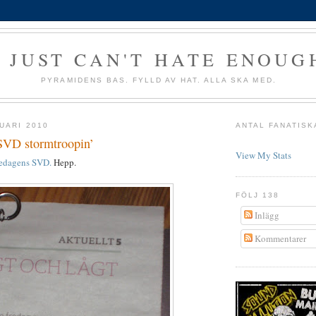
I JUST CAN'T HATE ENOUG
PYRAMIDENS BAS. FYLLD AV HAT. ALLA SKA MED.
UARI 2010
ANTAL FANATISK
 SVD stormtroopin’
View My Stats
fredagens SVD.
Hepp.
FÖLJ 138
Inlägg
Kommentarer