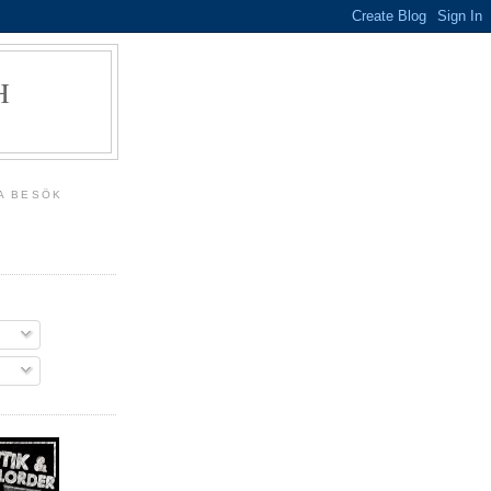
H
A BESÖK