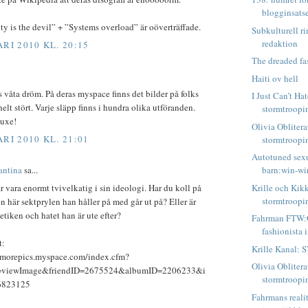
blogginsats
y is the devil” + ”Systems overload” är oöverträffade.
Subkulturell r
redaktion
RI 2010 KL. 20:15
The dreaded fa
Haiti ov hell
 våta dröm. På deras myspace finns det bilder på folks
I Just Can’t Ha
helt stört. Varje släpp finns i hundra olika utföranden.
stormtroopin’
luxe!
Olivia Obliter
RI 2010 KL. 21:01
stormtroopin
Autotuned sexu
antina
sa...
barn:win-win 
Krille och Kikk
 vara enormt tvivelkatig i sin ideologi. Har du koll på
stormtroopi
n här sektprylen han håller på med går ut på? Eller är
tetiken och hatet han är ute efter?
Fahrman FTW:G
fashionista i
t:
Krille Kanal: 
wmorepics.myspace.com/index.cfm?
Olivia Obliter
n=viewImage&friendID=2675524&albumID=2206233&i
stormtroopi
6823125
Fahrmans realit