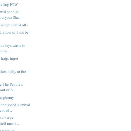
Tävling FTW
 will soon go
ow your Sha...
recept (anti-kött)
ilation will not be
ide lays waste to
 the ...
 hajp, inget
ghost baby at the
ve:The People’s
nt of A...
lasphemy
hone speed survival
 road...
gt obskyr
siell musik…
 särskilda