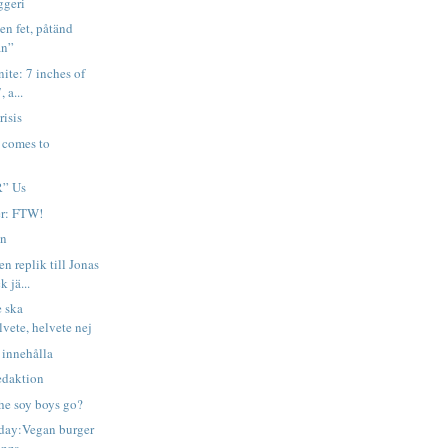
ggeri
en fet, påtänd
an”
nite: 7 inches of
 a...
risis
e comes to
R” Us
er: FTW!
on
n replik till Jonas
 jä...
e ska
vete, helvete nej
 innehålla
edaktion
the soy boys go?
e day:Vegan burger