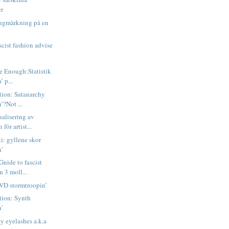
er
ingmärkning på en
scist fashion advise
te Enough:Statistik
 p...
ation: Satanarchy
’?Not ...
alisering av
för artist...
i: gyllene skor
n’
uide to fascist
n 3 moll...
SVD stormtroopin’
ation: Synth
n’
y eyelashes a.k.a