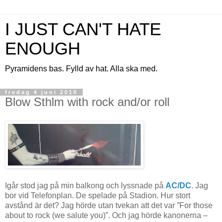
I JUST CAN'T HATE
ENOUGH
Pyramidens bas. Fylld av hat. Alla ska med.
fredag 4 juni 2010
Blow Sthlm with rock and/or roll
Igår stod jag på min balkong och lyssnade på
AC/DC
. Jag
bor vid Telefonplan. De spelade på Stadion. Hur stort
avstånd är det? Jag hörde utan tvekan att det var ”For those
about to rock (we salute you)”. Och jag hörde kanonerna –