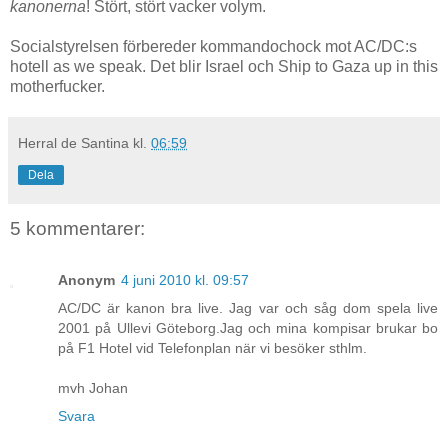
kanonerna
! Stört, stört vacker volym.
Socialstyrelsen förbereder kommandochock mot AC/DC:s
hotell as we speak. Det blir Israel och Ship to Gaza up in this
motherfucker.
Herral de Santina
kl.
06:59
Dela
5 kommentarer:
Anonym
4 juni 2010 kl. 09:57
AC/DC är kanon bra live. Jag var och såg dom spela live
2001 på Ullevi Göteborg.Jag och mina kompisar brukar bo
på F1 Hotel vid Telefonplan när vi besöker sthlm.
mvh Johan
Svara