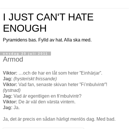
I JUST CAN'T HATE
ENOUGH
Pyramidens bas. Fylld av hat. Alla ska med.
onsdag 20 juli 2011
Armod
Viktor:
…och de har en låt som heter ”Einhärjar”.
Jag:
(hysteriskt fnissande)
Viktor:
Vad fan, senaste skivan heter ”Fi'mbulvintr”!
(tystnad)
Jag:
Vad
är
egentligen en fi'mbulvintr?
Viktor:
De är väl den värsta vintern.
Jag:
Ja.
Ja, det är precis en sådan härligt menlös dag. Med bad.